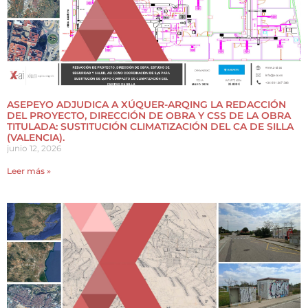
ASEPEYO ADJUDICA A XÚQUER-ARQING LA REDACCIÓN
DEL PROYECTO, DIRECCIÓN DE OBRA Y CSS DE LA OBRA
TITULADA: SUSTITUCIÓN CLIMATIZACIÓN DEL CA DE SILLA
(VALENCIA).
junio 12, 2026
Leer más »