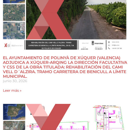
EL AYUNTAMIENTO DE POLINYÀ DE XÚQUER (VALENCIA)
ADJUDICA A XÚQUER-ARQING LA DIRECCIÓN FACULTATIVA
Y CSS DE LA OBRA TITULADA: REHABILITACIÓN DEL CAMI
VELL D´ALZIRA. TRAMO CARRETERA DE BENICULL A LÍMITE
MUNICIPAL.
junio 30, 2026
Leer más »