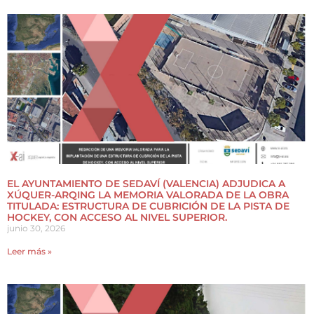
EL AYUNTAMIENTO DE SEDAVÍ (VALENCIA) ADJUDICA A
XÚQUER-ARQING LA MEMORIA VALORADA DE LA OBRA
TITULADA: ESTRUCTURA DE CUBRICIÓN DE LA PISTA DE
HOCKEY, CON ACCESO AL NIVEL SUPERIOR.
junio 30, 2026
Leer más »